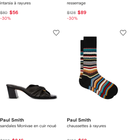
intarsia à rayures
resserrage
$56
$89
$80
$128
-30%
-30%
Paul Smith
Paul Smith
sandales Monivae en cuir noué
chaussettes à rayures