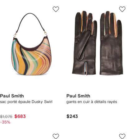
Paul Smith
Paul Smith
sac porté épaule Dusky Swirl
gants en cuir à détails rayés
$683
$243
$1,075
-35%