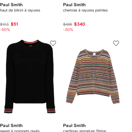
Paul Smith
Paul Smith
haut de bikini à rayures
chemise à rayures peintes
$51
$340
$103
$486
-50%
-30%
Paul Smith
Paul Smith
sweat à poignets rayés
cardigan signature Stripe