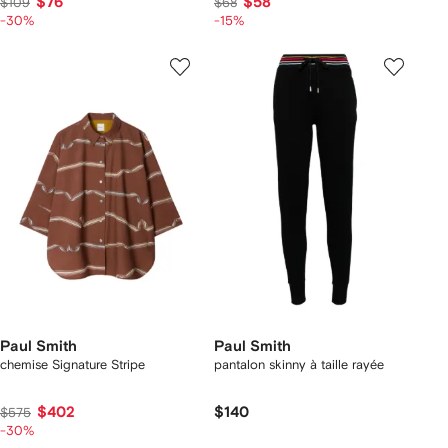
$76
$58
$109
$68
-30%
-15%
Paul Smith
Paul Smith
chemise Signature Stripe
pantalon skinny à taille rayée
$402
$140
$575
-30%