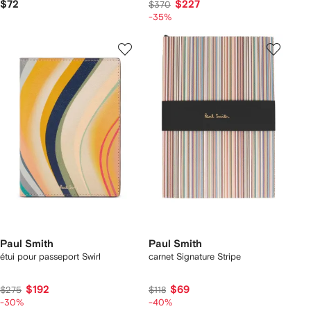
$72
$227
$370
-35%
Paul Smith
Paul Smith
étui pour passeport Swirl
carnet Signature Stripe
$192
$69
$275
$118
-30%
-40%