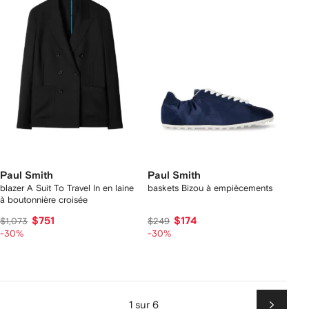
Paul Smith
Paul Smith
blazer A Suit To Travel In en laine
baskets Bizou à empiècements
à boutonnière croisée
$751
$174
$1,073
$249
-30%
-30%
1 sur 6