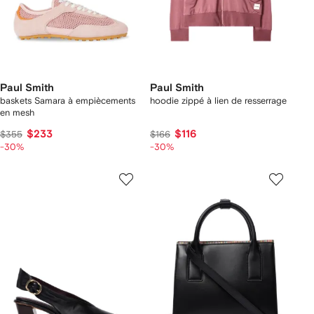
Paul Smith
Paul Smith
baskets Samara à empiècements
hoodie zippé à lien de resserrage
en mesh
$233
$116
$355
$166
-30%
-30%