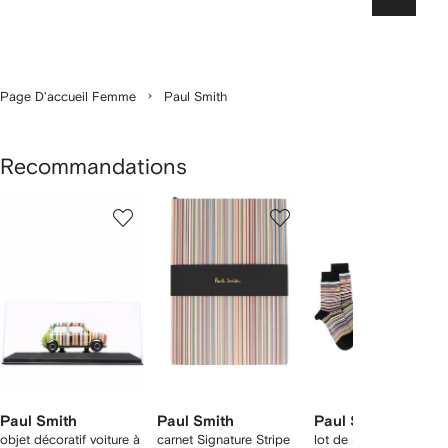
Suiv
Page D'accueil Femme
Paul Smith
Recommandations
1
2
3
ur
sur
sur
sur
2
12
12
12
rticle(s)
Paul Smith
Paul Smith
Paul Smith
objet décoratif voiture à
carnet Signature Stripe
lot de 3 paires de