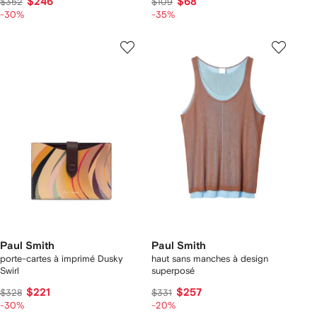
$246
$68
$352
$109
-30%
-35%
Paul Smith
Paul Smith
porte-cartes à imprimé Dusky
haut sans manches à design
Swirl
superposé
$221
$257
$328
$331
-30%
-20%