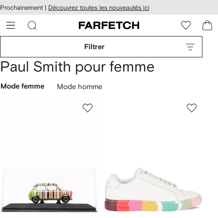
Passer
cessibilité
Prochainement |
Découvrez toutes les nouveautés ici
au
hez
contenu
ARFETCH
principal
Filtrer
Paul Smith pour femme
Mode femme
Mode homme