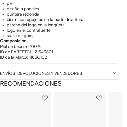
piel
diseño a paneles
puntera redonda
cierre con agujetas en la parte delantera
parche del logo en la lengüeta
logo en el contrafuerte
suela de goma
Composición
Piel de becerro 100%
ID de FARFETCH:
21343801
ID de la Marca:
1183C102
ENVÍOS, DEVOLUCIONES Y VENDEDORES
RECOMENDACIONES
Mostrando
1
2
3
de
de
de
de
12
12
12
2
rtículos