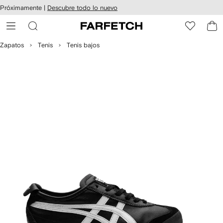
cesibilidad
Ir al
Próximamente |
Descubre todo lo nuevo
contenido
ARFETCH
principal
Zapatos
Tenis
Tenis bajos