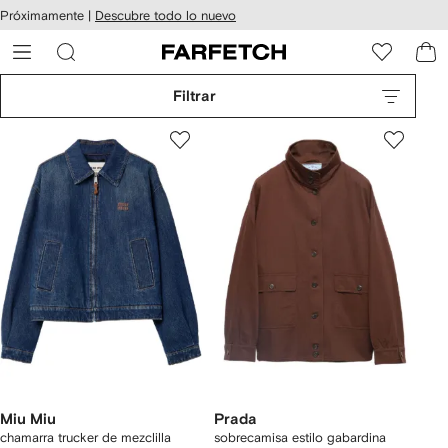
cesibilidad
Ir al
Próximamente |
Descubre todo lo nuevo
contenido
ARFETCH
principal
Filtrar
Miu Miu
Prada
chamarra trucker de mezclilla
sobrecamisa estilo gabardina