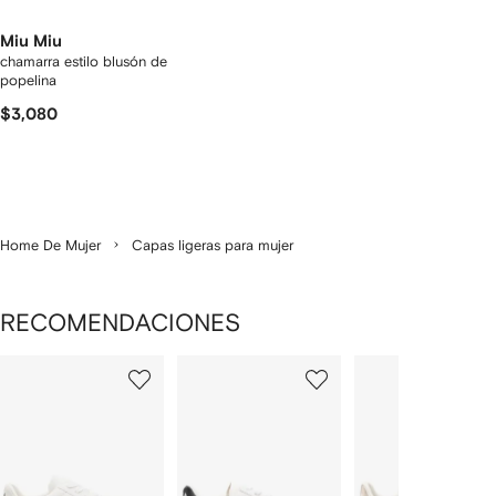
Miu Miu
chamarra estilo blusón de
popelina
$3,080
Home De Mujer
Capas ligeras para mujer
RECOMENDACIONES
Mostrando
1
2
3
de
de
de
de
12
12
12
2
rtículos