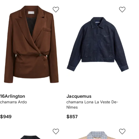
16Arlington
Jacquemus
chamarra Ardo
chamarra Lona La Veste De-
Nîmes
$949
$857