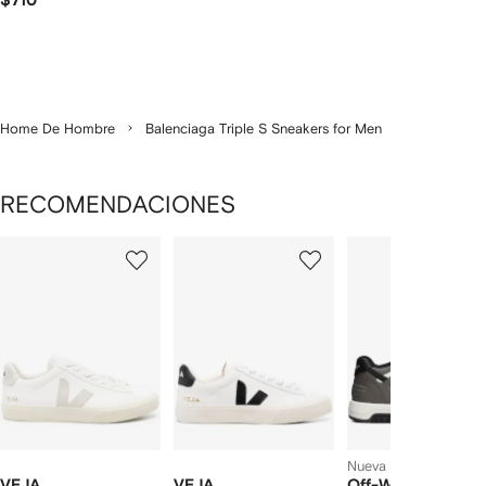
$710
Home De Hombre
Balenciaga Triple S Sneakers for Men
RECOMENDACIONES
Mostrando
1
2
3
de
de
de
de
12
12
12
2
rtículos
Nueva temporada
VEJA
VEJA
Off-White