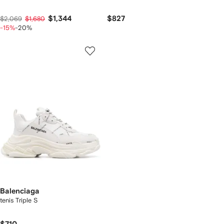
$1,344
$827
$2,069
$1,680
-15%
-20%
Balenciaga
tenis Triple S