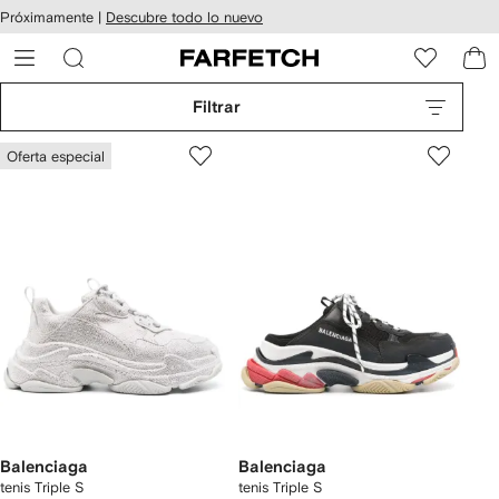
cesibilidad
Ir al
Próximamente |
Descubre todo lo nuevo
contenido
ARFETCH
principal
Filtrar
Oferta especial
Balenciaga
Balenciaga
tenis Triple S
tenis Triple S