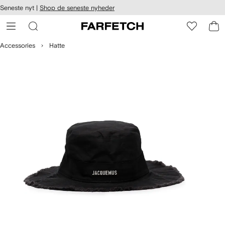
Seneste nyt |
Shop de seneste nyheder
gængelighed
pring til
 FARFETCH
ovedsiden
Accessories
Hatte