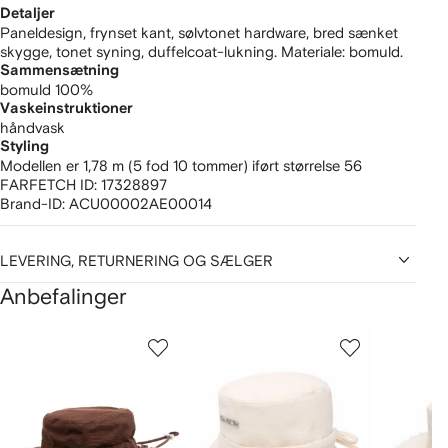
Detaljer
Paneldesign, frynset kant, sølvtonet hardware, bred sænket
skygge, tonet syning, duffelcoat-lukning. Materiale: bomuld.
Sammensætning
bomuld 100%
Vaskeinstruktioner
håndvask
Styling
Modellen er 1,78 m (5 fod 10 tommer) iført størrelse 56
FARFETCH ID:
17328897
Brand-ID:
ACU00002AE00014
LEVERING, RETURNERING OG SÆLGER
Anbefalinger
iser
1
2
3
ud
ud
ud
ud
af
af
af
f
12
12
12
2
arer