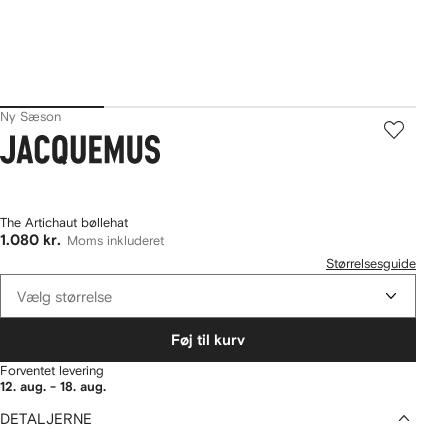
Ny Sæson
Jacquemus
The Artichaut bøllehat
1.080 kr.
Moms inkluderet
Størrelsesguide
Vælg størrelse
Føj til kurv
Forventet levering
12. aug. - 18. aug.
DETALJERNE