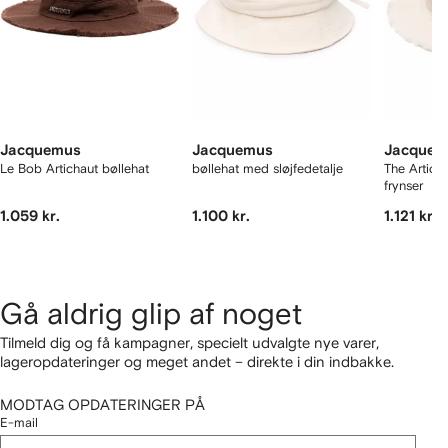
Jacquemus
Jacquemus
Jacquem
Le Bob Artichaut bøllehat
bøllehat med sløjfedetalje
The Artich
frynser
1.059 kr.
1.100 kr.
1.121 kr.
Gå aldrig glip af noget
Tilmeld dig og få kampagner, specielt udvalgte nye varer,
lageropdateringer og meget andet – direkte i din indbakke.
MODTAG OPDATERINGER PÅ
E-mail