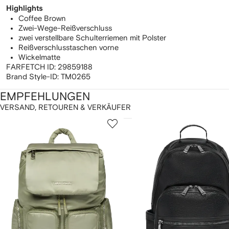
Highlights
Coffee Brown
Zwei-Wege-Reißverschluss
zwei verstellbare Schulterriemen mit Polster
Reißverschlusstaschen vorne
Wickelmatte
FARFETCH ID:
29859188
Brand Style-ID:
TM0265
EMPFEHLUNGEN
VERSAND, RETOUREN & VERKÄUFER
1
2
on
von
von
2
12
12
rtikel(n)
eigen