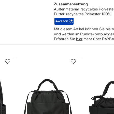
Zusammensetzung
Außenmaterial:
recyceltes Polyest
Futter:
recyceltes Polyester 100%
Mit diesem Artikel können Sie bis 
und werden im Punktekonto abge
Erfahren Sie
hier
mehr über PAYBA
3
4
von
von
12
12