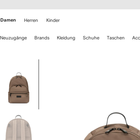
rierefreiheit
eiter zum
auptmenü
RFETCH
Damen
Herren
Kinder
erwenden
Neuzugänge
Brands
Kleidung
Schuhe
Taschen
Acc
ie
ie
eiltasten
ur
Bild
avigation.
1
von
5