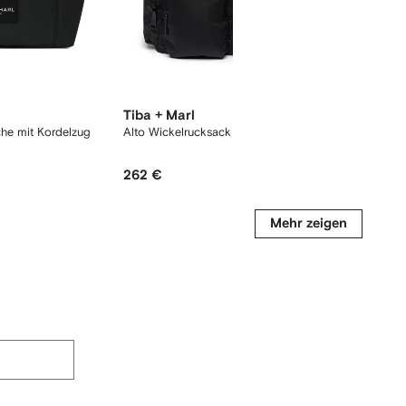
Tiba + Marl
Tiba + 
che mit Kordelzug
Alto Wickelrucksack
Alto Wic
262 €
262 €
Mehr zeigen