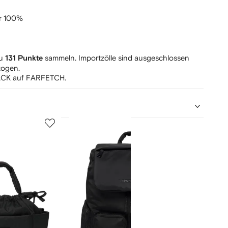
er 100%
zu
sammeln. Importzölle sind ausgeschlossen
131 Punkte
zogen.
CK auf FARFETCH.
5
6
von
von
12
12