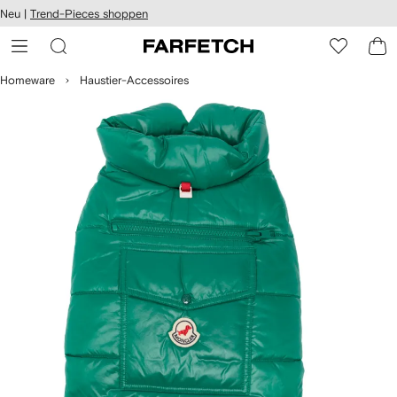
rierefreiheit
Neu |
Trend-Pieces shoppen
eiter zum
auptmenü
RFETCH
Homeware
Haustier-Accessoires