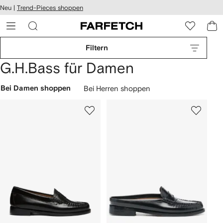
rierefreiheit
Neu |
Trend-Pieces shoppen
eiter zum
auptmenü
RFETCH
Filtern
G.H.Bass für Damen
Bei Damen shoppen
Bei Herren shoppen