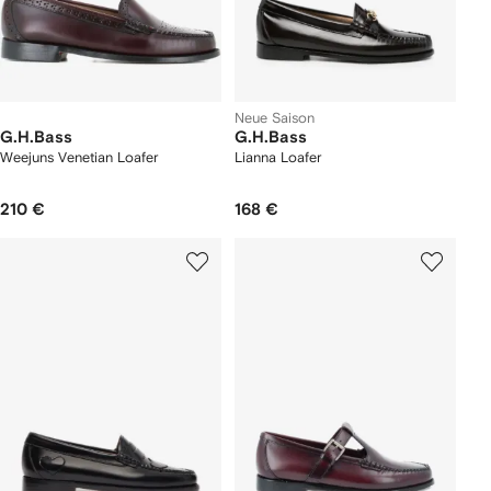
Neue Saison
G.H.Bass
G.H.Bass
Weejuns Venetian Loafer
Lianna Loafer
210 €
168 €