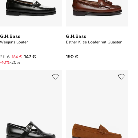
G.H.Bass
G.H.Bass
Weejuns Loafer
Esther Kiltie Loafer mit Quasten
147 €
190 €
211 €
184 €
-10%
-20%