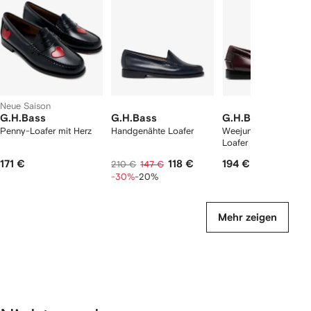
rtikel(n)
zeigen
Neue Saison
G.H.Bass
G.H.Bass
G.H.Bass
Penny-Loafer mit Herz
Handgenähte Loafer
Weejuns Esther Kiltie
Loafer
171 €
118 €
194 €
210 €
147 €
-30%
-20%
Mehr zeigen