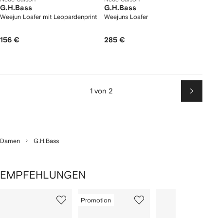
G.H.Bass
G.H.Bass
Weejun Loafer mit Leopardenprint
Weejuns Loafer
156 €
285 €
1 von 2
Weiter
Damen
G.H.Bass
EMPFEHLUNGEN
1
2
3
von
Promotion
von
von
von
3
3
3
3