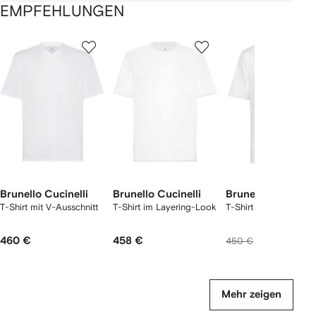
EMPFEHLUNGEN
1
2
3
von
von
von
von
2
12
12
12
rtikel(n)
zeigen
Brunello Cucinelli
Brunello Cucinelli
Brunello Cucinelli
T-Shirt mit V-Ausschnitt
T-Shirt im Layering-Look
T-Shirt mit Logo-Prin
460 €
458 €
424 €
450 €
Mehr zeigen