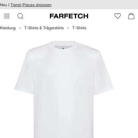
rierefreiheit
Neu |
Trend-Pieces shoppen
eiter zum
auptmenü
RFETCH
Kleidung
T-Shirts & Trägershirts
T-Shirts