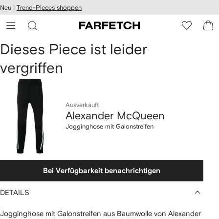
rierefreiheit
Neu |
Trend-Pieces shoppen
eiter zum
auptmenü
RFETCH
Alexander
Dieses Piece ist leider
vergriffen
McQueen
Jogginghose
mit
Ausverkauft
Alexander McQueen
Galonstreifen
Jogginghose mit Galonstreifen
Bei Verfügbarkeit benachrichtigen
DETAILS
Jogginghose mit Galonstreifen aus Baumwolle von Alexander