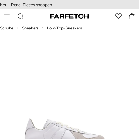
rierefreiheit
Neu |
Trend-Pieces shoppen
eiter zum
auptmenü
RFETCH
Schuhe
Sneakers
Low-Top-Sneakers