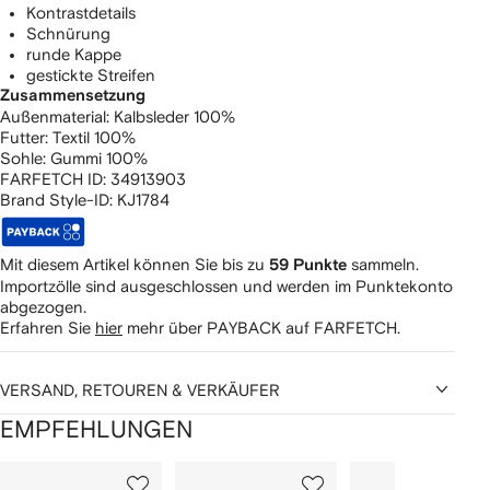
Kontrastdetails
Schnürung
runde Kappe
gestickte Streifen
Zusammensetzung
Außenmaterial:
Kalbsleder 100%
Futter:
Textil 100%
Sohle:
Gummi 100%
FARFETCH ID:
34913903
Brand Style-ID:
KJ1784
Mit diesem Artikel können Sie bis zu
sammeln.
59 Punkte
Importzölle sind ausgeschlossen und werden im Punktekonto
abgezogen.
Erfahren Sie
hier
mehr über PAYBACK auf FARFETCH.
VERSAND, RETOUREN & VERKÄUFER
EMPFEHLUNGEN
1
2
3
von