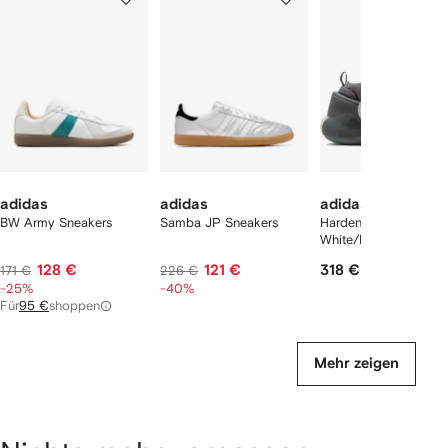
von
von
von
2
12
12
12
rtikel(n)
zeigen
adidas
adidas
adidas
BW Army Sneakers
Samba JP Sneakers
Harden Vol. 7 "Chalk
White/Black" Sneaker
128 €
121 €
318 €
171 €
226 €
-25%
-40%
Für
95 €
shoppen
Mehr zeigen