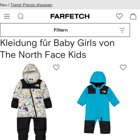
rierefreiheit
Neu |
Trend-Pieces shoppen
eiter zum
auptmenü
RFETCH
Filtern
Kleidung für Baby Girls von
The North Face Kids