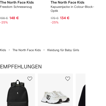
The North Face Kids
The North Face Kids
Freedom Schneeanzug
Kapuzenjacke in Colour-Block-
Optik
148 €
134 €
198 €
179 €
-25%
-25%
Kids
The North Face Kids
Kleidung für Baby Girls
EMPFEHLUNGEN
1
2
3
von
von
von
von
2
12
12
12
rtikel(n)
zeigen