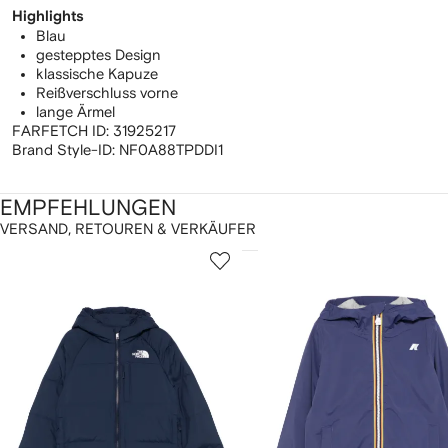
Highlights
Blau
gestepptes Design
klassische Kapuze
Reißverschluss vorne
lange Ärmel
FARFETCH ID:
31925217
Brand Style-ID:
NF0A88TPDDI1
EMPFEHLUNGEN
VERSAND, RETOUREN & VERKÄUFER
1
2
on
von
von
2
12
12
rtikel(n)
eigen