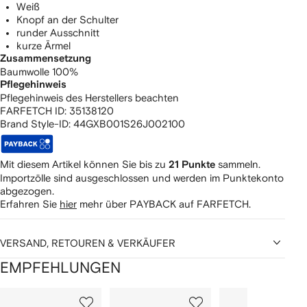
Weiß
Knopf an der Schulter
runder Ausschnitt
kurze Ärmel
Zusammensetzung
Baumwolle 100%
Pflegehinweis
Pflegehinweis des Herstellers beachten
FARFETCH ID:
35138120
Brand Style-ID:
44GXB001S26J002100
Mit diesem Artikel können Sie bis zu
sammeln.
21 Punkte
Importzölle sind ausgeschlossen und werden im Punktekonto
abgezogen.
Erfahren Sie
hier
mehr über PAYBACK auf FARFETCH.
VERSAND, RETOUREN & VERKÄUFER
EMPFEHLUNGEN
1
2
3
von
von
von
von