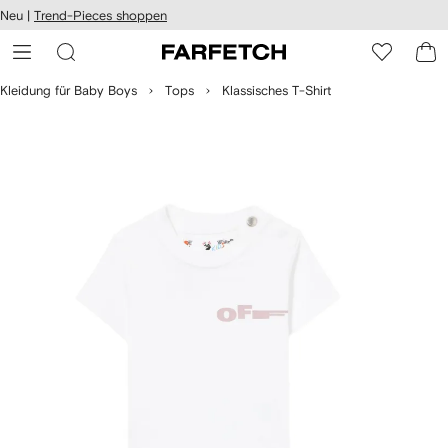
rierefreiheit
Neu |
Trend-Pieces shoppen
eiter zum
auptmenü
RFETCH
Kleidung für Baby Boys
Tops
Klassisches T-Shirt