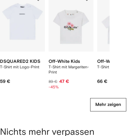
2
12
12
12
rtikel(n)
zeigen
DSQUARED2 KIDS
Off-White Kids
Off-White Kids
T-Shirt mit Logo-Print
T-Shirt mit Margeriten-
T-Shirt mit Logo-Prin
Print
59 €
47 €
66 €
89 €
-45%
Mehr zeigen
Nichts mehr verpassen