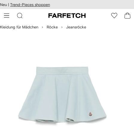
rierefreiheit
Neu |
Trend-Pieces shoppen
eiter zum
auptmenü
RFETCH
Kleidung für Mädchen
Röcke
Jeansröcke