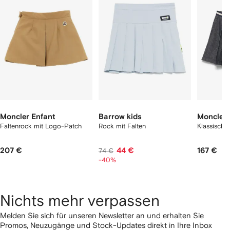
12
12
12
rtikel(n)
zeigen
Moncler Enfant
Barrow kids
Moncler 
Faltenrock mit Logo-Patch
Rock mit Falten
Klassische
207 €
44 €
167 €
74 €
-40%
Nichts mehr verpassen
Melden Sie sich für unseren Newsletter an und erhalten Sie
Promos, Neuzugänge und Stock-Updates direkt in Ihre Inbox