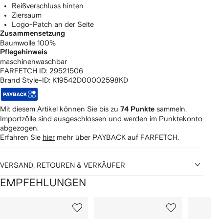
Reißverschluss hinten
Ziersaum
Logo-Patch an der Seite
Zusammensetzung
Baumwolle 100%
Pflegehinweis
maschinenwaschbar
FARFETCH ID:
29521506
Brand Style-ID:
K19542D00002598KD
Mit diesem Artikel können Sie bis zu
sammeln.
74 Punkte
Importzölle sind ausgeschlossen und werden im Punktekonto
abgezogen.
Erfahren Sie
hier
mehr über PAYBACK auf FARFETCH.
VERSAND, RETOUREN & VERKÄUFER
EMPFEHLUNGEN
1
2
3
von
von
von
von
2