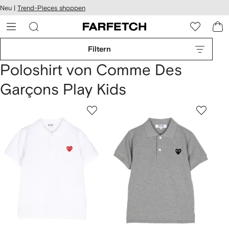
rierefreiheit
Neu |
Trend-Pieces shoppen
eiter zum
auptmenü
RFETCH
Filtern
Poloshirt von Comme Des
Garçons Play Kids