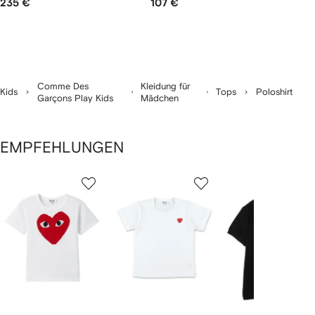
235 €
107 €
Comme Des
Kleidung für
Kids
Tops
Poloshirt
Garçons Play Kids
Mädchen
EMPFEHLUNGEN
1
2
3
von
von
von
von
3
3
3
3
rtikel(n)
zeigen