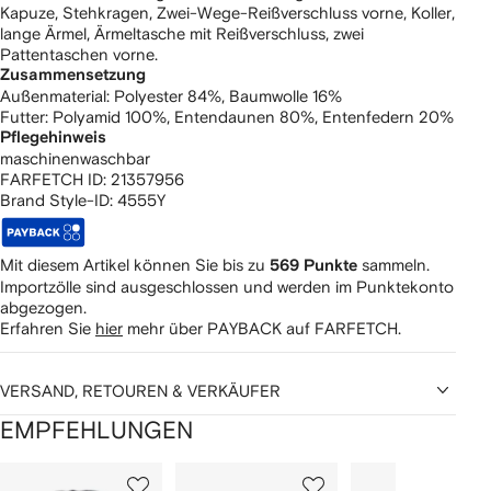
Kapuze, Stehkragen, Zwei-Wege-Reißverschluss vorne, Koller,
lange Ärmel, Ärmeltasche mit Reißverschluss, zwei
Pattentaschen vorne.
Zusammensetzung
Außenmaterial:
Polyester 84%,
Baumwolle 16%
Futter:
Polyamid 100%,
Entendaunen 80%,
Entenfedern 20%
Pflegehinweis
maschinenwaschbar
FARFETCH ID:
21357956
Brand Style-ID:
4555Y
Mit diesem Artikel können Sie bis zu
sammeln.
569 Punkte
Importzölle sind ausgeschlossen und werden im Punktekonto
abgezogen.
Erfahren Sie
hier
mehr über PAYBACK auf FARFETCH.
VERSAND, RETOUREN & VERKÄUFER
EMPFEHLUNGEN
1
2
3
von