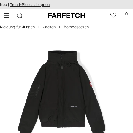
rierefreiheit
Neu |
Trend-Pieces shoppen
eiter zum
auptmenü
RFETCH
Kleidung für Jungen
Jacken
Bomberjacken