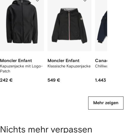
von
von
von
2
12
12
12
rtikel(n)
zeigen
Moncler Enfant
Moncler Enfant
Canada Goose Ki
Kapuzenjacke mit Logo-
Klassische Kapuzenjacke
Chilliwack Bomberjac
Patch
242 €
549 €
1.443 €
Mehr zeigen
Nichts mehr verpassen