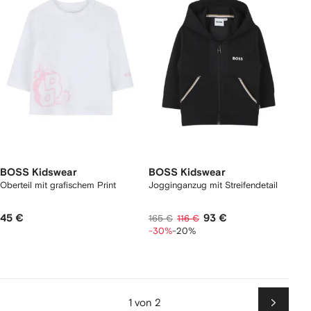
BOSS Kidswear
BOSS Kidswear
Oberteil mit grafischem Print
Jogginganzug mit Streifendetail
45 €
93 €
165 €
116 €
-30%
-20%
1 von 2
Weiter