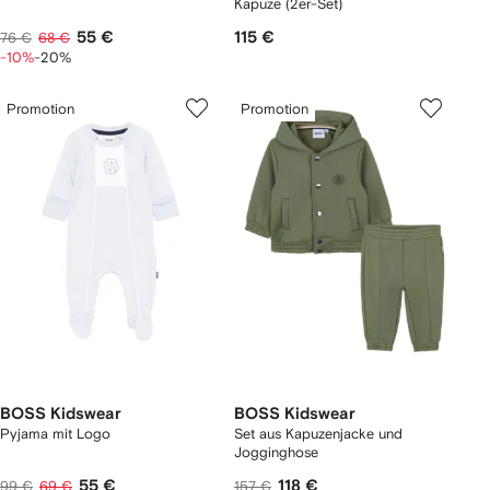
Kapuze (2er-Set)
55 €
115 €
76 €
68 €
-10%
-20%
Promotion
Promotion
BOSS Kidswear
BOSS Kidswear
Pyjama mit Logo
Set aus Kapuzenjacke und
Jogginghose
55 €
118 €
99 €
69 €
157 €