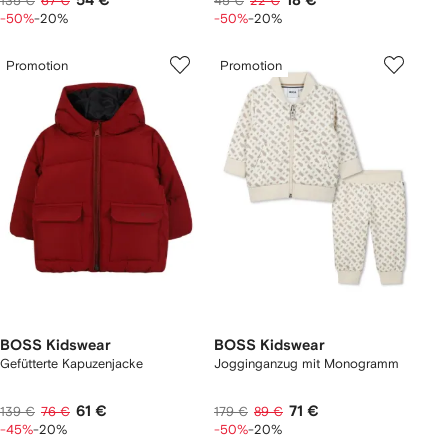
54 €
18 €
135 €
67 €
45 €
22 €
-50%
-20%
-50%
-20%
Promotion
Promotion
BOSS Kidswear
BOSS Kidswear
Gefütterte Kapuzenjacke
Jogginganzug mit Monogramm
61 €
71 €
139 €
76 €
179 €
89 €
-45%
-20%
-50%
-20%