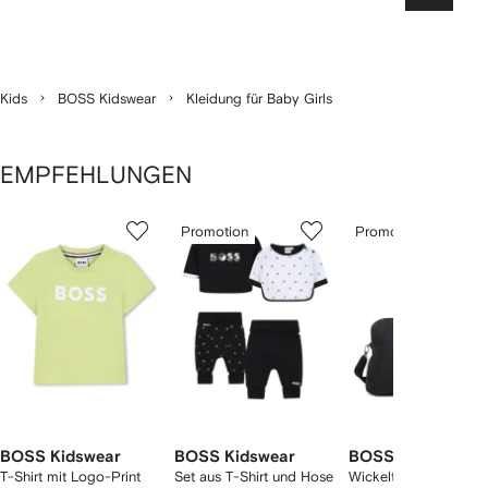
Kids
BOSS Kidswear
Kleidung für Baby Girls
EMPFEHLUNGEN
1
2
3
von
Promotion
Promotion
von
von
von
2
12
12
12
rtikel(n)
zeigen
BOSS Kidswear
BOSS Kidswear
BOSS Kidswear
T-Shirt mit Logo-Print
Set aus T-Shirt und Hose
Wickeltasche mit Hen