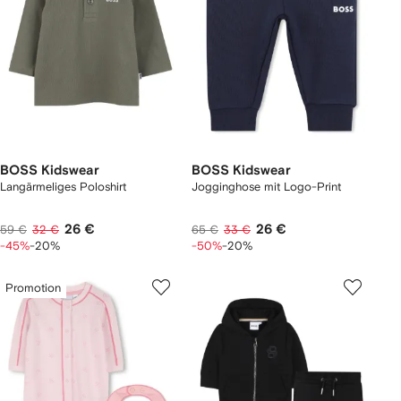
BOSS Kidswear
BOSS Kidswear
Langärmeliges Poloshirt
Jogginghose mit Logo-Print
26 €
26 €
59 €
32 €
65 €
33 €
-45%
-20%
-50%
-20%
Promotion