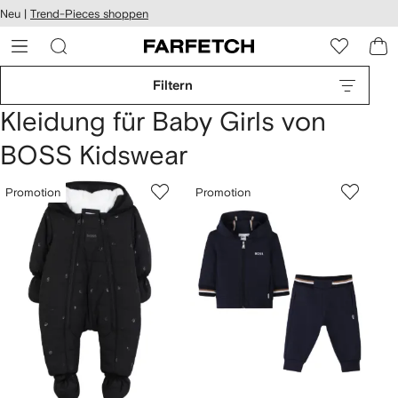
rierefreiheit
Neu |
Trend-Pieces shoppen
eiter zum
auptmenü
RFETCH
Filtern
Kleidung für Baby Girls von
BOSS Kidswear
Promotion
Promotion