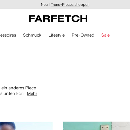
Neu |
Trend-Pieces shoppen
essoires
Schmuck
Lifestyle
Pre-Owned
Sale
ie ein anderes Piece
nks unten können
Mehr