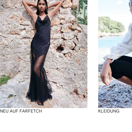
4
4
4
4
NEU AUF FARFETCH
KLEIDUNG