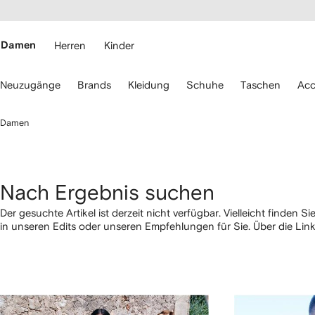
rierefreiheit
eiter zum
auptmenü
RFETCH
Damen
Herren
Kinder
erwenden
Neuzugänge
Brands
Kleidung
Schuhe
Taschen
Acc
ie
ie
eiltasten
Damen
ur
avigation.
Nach Ergebnis suchen
Der gesuchte Artikel ist derzeit nicht verfügbar. Vielleicht finden S
in unseren Edits oder unseren Empfehlungen für Sie. Über die Li
Sie auch nach Kategorie shoppen.
1
2
3
4
von
von
von
von