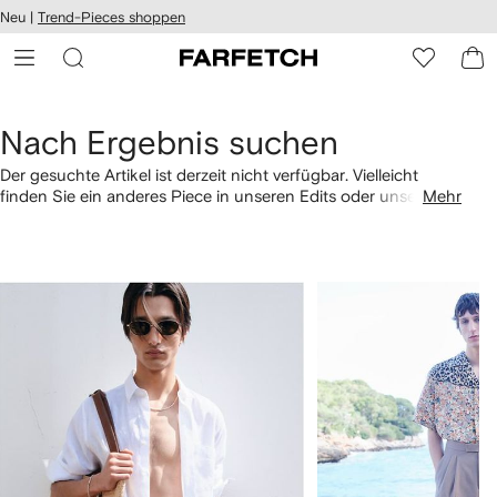
rierefreiheit
Neu |
Trend-Pieces shoppen
eiter zum
auptmenü
RFETCH
Nach Ergebnis suchen
Der gesuchte Artikel ist derzeit nicht verfügbar. Vielleicht
finden Sie ein anderes Piece in unseren Edits oder unseren
Mehr
Empfehlungen für Sie. Über die Links unten können Sie auch
nach Kategorie shoppen.
1
2
von
von
4
4