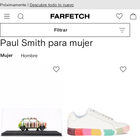
cesibilidad
Ir al
Próximamente |
Descubre todo lo nuevo
contenido
ARFETCH
principal
Filtrar
Paul Smith para mujer
Mujer
Hombre