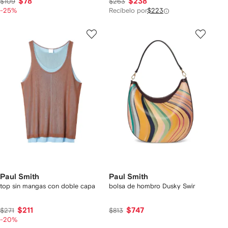
$78
$238
$109
$263
-25%
Recíbelo por
$223
Paul Smith
Paul Smith
top sin mangas con doble capa
bolsa de hombro Dusky Swir
$211
$747
$271
$813
-20%