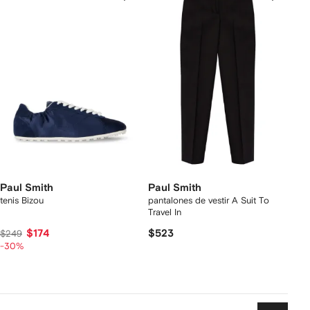
Paul Smith
Paul Smith
tenis Bizou
pantalones de vestir A Suit To
Travel In
$174
$523
$249
-30%