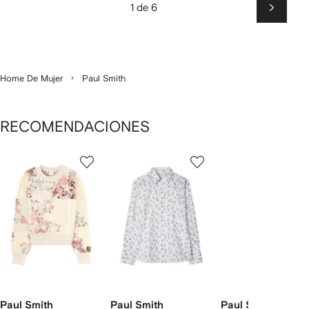
1 de 6
Siguien
Home De Mujer
Paul Smith
RECOMENDACIONES
Mostrando
1
2
3
de
de
de
de
4
4
4
4
rtículos
Paul Smith
Paul Smith
Paul Smith