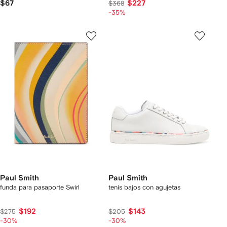
$67
$227
$368
-35%
Paul Smith
Paul Smith
funda para pasaporte Swirl
tenis bajos con agujetas
$192
$143
$275
$205
-30%
-30%