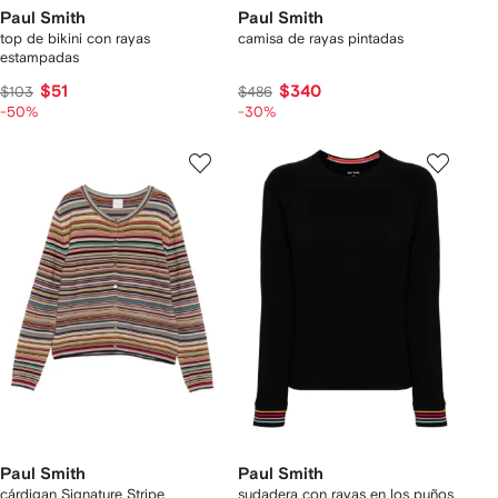
Paul Smith
Paul Smith
top de bikini con rayas
camisa de rayas pintadas
estampadas
$51
$340
$103
$486
-50%
-30%
Paul Smith
Paul Smith
cárdigan Signature Stripe
sudadera con rayas en los puños