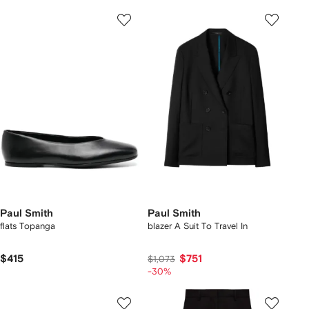
Paul Smith
Paul Smith
flats Topanga
blazer A Suit To Travel In
$415
$751
$1,073
-30%