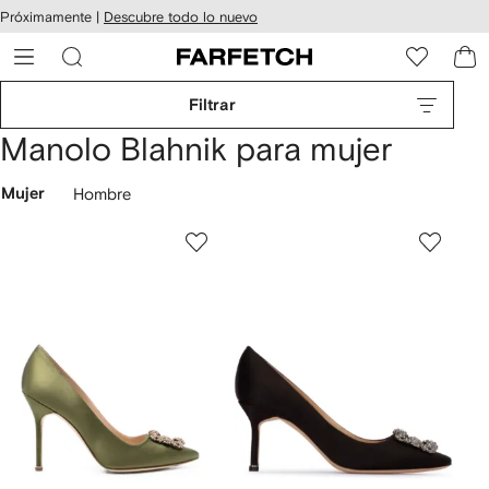
cesibilidad
Ir al
Próximamente |
Descubre todo lo nuevo
contenido
ARFETCH
principal
Filtrar
Manolo Blahnik para mujer
Mujer
Hombre