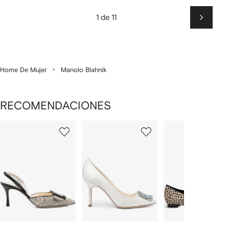
1 de 11
Siguien
Home De Mujer
Manolo Blahnik
RECOMENDACIONES
Mostrando
1
2
3
de
de
de
de
9
9
9
9
rtículos