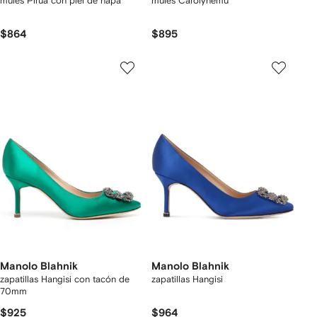
mules Pirua con piel de napa
mules Carolynemu
$864
$895
Manolo Blahnik
Manolo Blahnik
zapatillas Hangisi con tacón de
zapatillas Hangisi
70mm
$925
$964