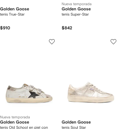
Nueva temporada
Golden Goose
Golden Goose
tenis True-Star
tenis Super-Star
$910
$842
Nueva temporada
Golden Goose
Golden Goose
tenis Old School en piel con
tenis Soul Star