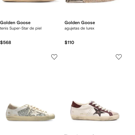
Golden Goose
Golden Goose
tenis Super-Star de piel
agujetas de lurex
$568
$110