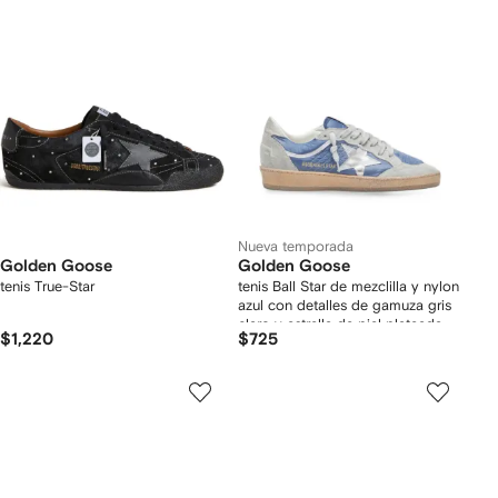
Nueva temporada
Golden Goose
Golden Goose
tenis True-Star
tenis Ball Star de mezclilla y nylon
azul con detalles de gamuza gris
claro y estrella de piel plateada
$1,220
$725
metalizada