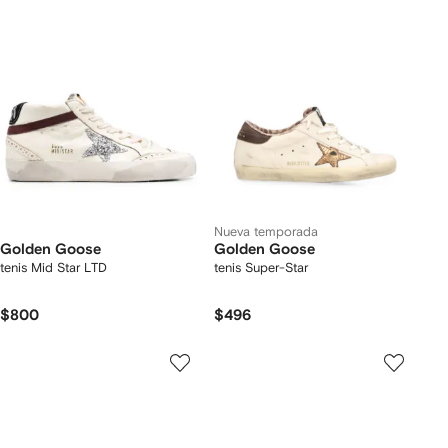
Nueva temporada
Golden Goose
Golden Goose
tenis Mid Star LTD
tenis Super-Star
$800
$496