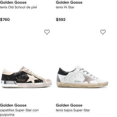
Golden Goose
Golden Goose
tenis Old School de piel
tenis Hi Star
$760
$592
Golden Goose
Golden Goose
zapatillas Super-Star con
tenis bajos Super-Star
purpurina