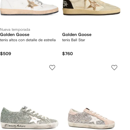
Nueva temporada
Golden Goose
Golden Goose
tenis altos con detalle de estrella
tenis Ball Star
$509
$760