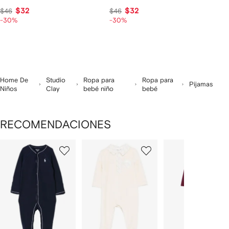
$32
$32
$46
$46
-30%
-30%
Home De
Studio
Ropa para
Ropa para
Pijamas
Niños
Clay
bebé niño
bebé
RECOMENDACIONES
Mostrando
1
2
3
de
de
de
de
12
12
12
2
rtículos