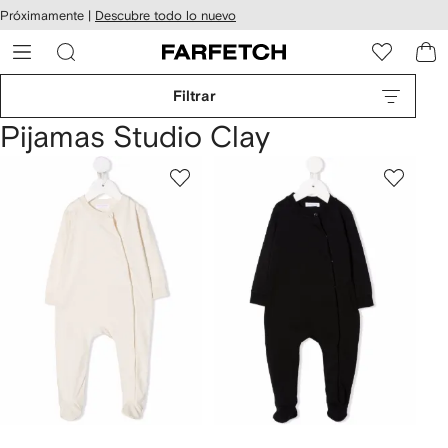
cesibilidad
Ir al
Próximamente |
Descubre todo lo nuevo
contenido
ARFETCH
principal
Filtrar
Pijamas Studio Clay