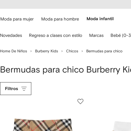
cesibilidad
Ir al
contenido
ARFETCH
principal
Moda para mujer
Moda para hombre
Moda infantil
iliza
Novedades
Regreso a clases con estilo
Marcas
Bebé (0-3
s
lechas
el
Home De Niños
Burberry Kids
Chicos
Bermudas para chico
eclado
ara
avegar.
Bermudas para chico Burberry K
Filtros