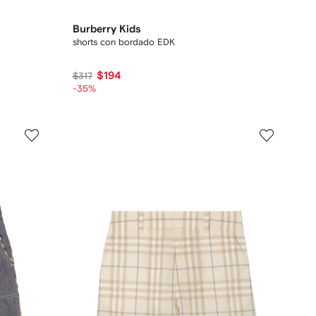
Burberry Kids
shorts con bordado EDK
$194
$317
-35%