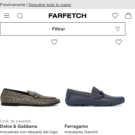
cesibilidad
Ir al
Próximamente |
Descubre todo lo nuevo
contenido
ARFETCH
principal
Filtrar
Look de pasarela
Dolce & Gabbana
Ferragamo
mocasines con etiqueta del logo
mocasines Gancini