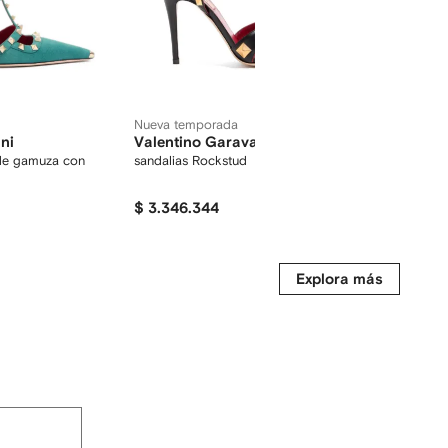
Nueva temporada
ni
Valentino Garavani
Valenti
 de gamuza con
sandalias Rockstud
zapatilla
$ 3.346.344
$ 3.359.
-10%
Explora más