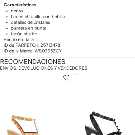
Características
negro
tira en el tobillo con hebilla
detalles de cristales
puntera en punta
tacón stiletto
Hecho en Italia
ID de FARFETCH:
25713478
ID de la Marca:
WS0393ZCY
RECOMENDACIONES
ENVÍOS, DEVOLUCIONES Y VENDEDORES
ostrando
1
2
de
de
e
12
12
2
rtículos