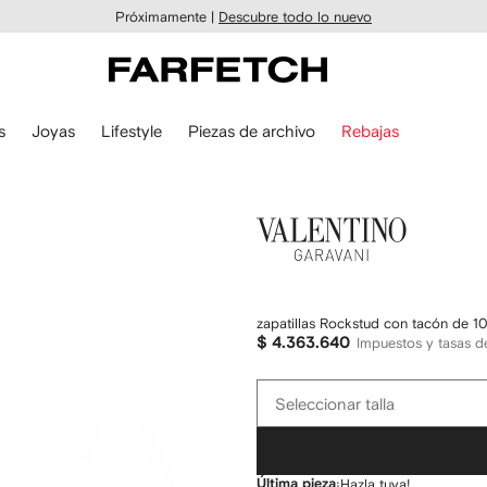
Próximamente |
Descubre todo lo nuevo
s
Joyas
Lifestyle
Piezas de archivo
Rebajas
Valentino
Garavani
zapatillas Rockstud con tacón de 
$ 4.363.640
Impuestos y tasas d
Seleccionar
Seleccionar talla
talla
Última pieza
¡Hazla tuya!