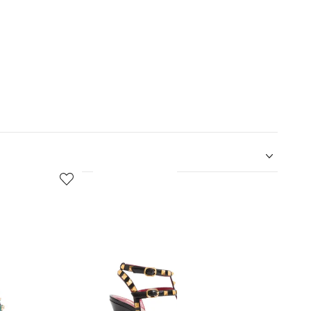
5
6
de
de
12
12