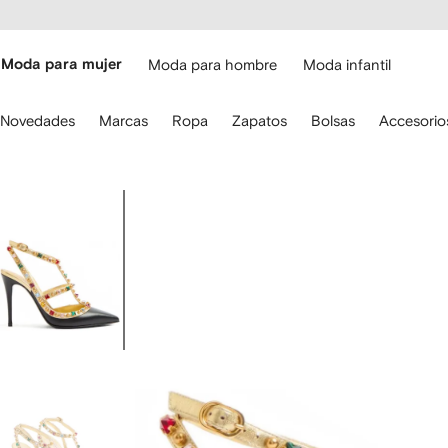
cesibilidad
Ir al
contenido
ARFETCH
principal
Moda para mujer
Moda para hombre
Moda infantil
iliza
Novedades
Marcas
Ropa
Zapatos
Bolsas
Accesorio
s
lechas
el
eclado
Imagen
ara
1
avegar.
de
7