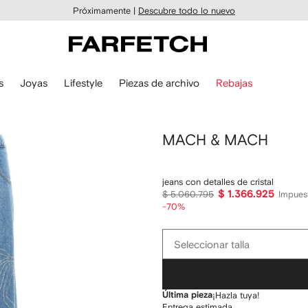
Próximamente |
Descubre todo lo nuevo
s
Joyas
Lifestyle
Piezas de archivo
Rebajas
MACH & MACH
jeans con detalles de cristal
$ 1.366.925
$ 5.060.795
Impues
-70%
Seleccionar
Seleccionar talla
talla
Última pieza
¡Hazla tuya!
Entrega estimada