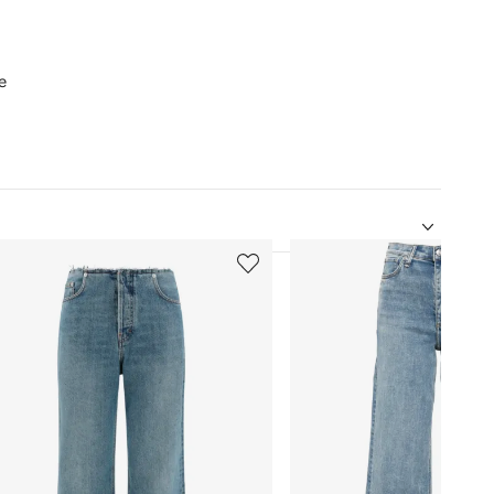
e
5
de
12