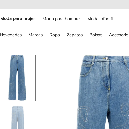
cesibilidad
Ir al
contenido
ARFETCH
principal
Moda para mujer
Moda para hombre
Moda infantil
iliza
Novedades
Marcas
Ropa
Zapatos
Bolsas
Accesorio
s
lechas
el
eclado
Imagen
ara
1
avegar.
de
4