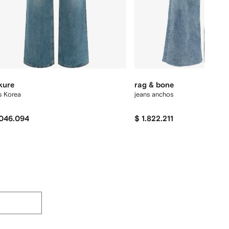
kure
rag & bone
s Korea
jeans anchos
.046.094
$ 1.822.211