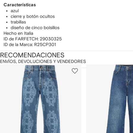
Características
azul
cierre y botón ocultos
trabillas
diseño de cinco bolsillos
Hecho en Italia
ID de FARFETCH:
29030325
ID de la Marca:
R25CP301
RECOMENDACIONES
ENVÍOS, DEVOLUCIONES Y VENDEDORES
ostrando
1
2
de
de
e
12
12
2
rtículos