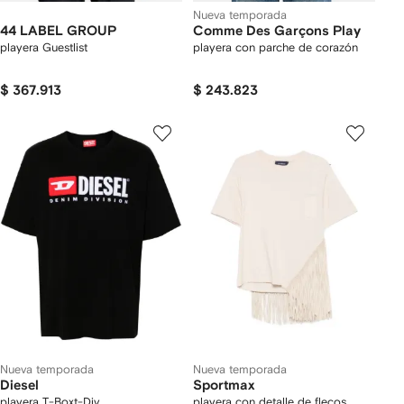
Nueva temporada
44 LABEL GROUP
Comme Des Garçons Play
playera Guestlist
playera con parche de corazón
$ 367.913
$ 243.823
Nueva temporada
Nueva temporada
Diesel
Sportmax
playera T-Boxt-Div
playera con detalle de flecos