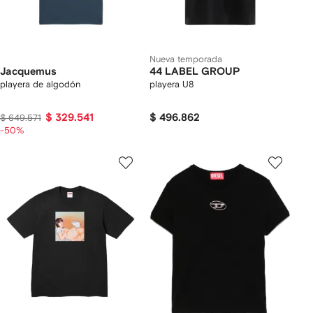
Nueva temporada
Jacquemus
44 LABEL GROUP
playera de algodón
playera U8
$ 329.541
$ 496.862
$ 649.571
-50%