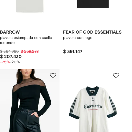
BARROW
FEAR OF GOD ESSENTIALS
playera estampada con cuello
playera con logo
redondo
$ 364.960
$ 259.288
$ 391.147
$ 207.430
-25%
-20%