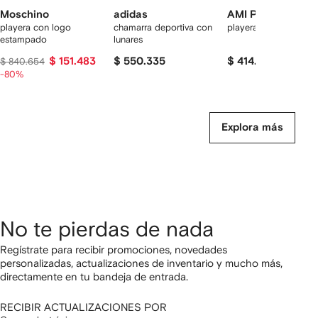
Moschino
adidas
AMI Paris
playera con logo
chamarra deportiva con
playera Ami De Coeu
estampado
lunares
$ 151.483
$ 550.335
$ 414.720
$ 840.654
-80%
Explora más
No te pierdas de nada
Regístrate para recibir promociones, novedades
personalizadas, actualizaciones de inventario y mucho más,
directamente en tu bandeja de entrada.
RECIBIR ACTUALIZACIONES POR