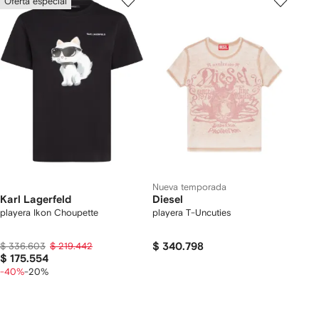
Oferta especial
Nueva temporada
Karl Lagerfeld
Diesel
playera Ikon Choupette
playera T-Uncuties
$ 336.603
$ 219.442
$ 340.798
$ 175.554
-40%
-20%