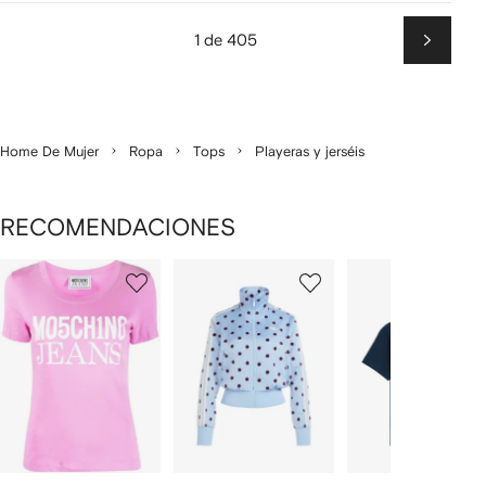
1 de 405
Siguien
Home De Mujer
Ropa
Tops
Playeras y jerséis
RECOMENDACIONES
Mostrando
1
2
3
de
de
de
de
12
12
12
2
rtículos