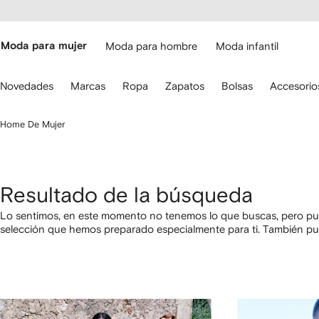
cesibilidad
Ir al
contenido
ARFETCH
principal
Moda para mujer
Moda para hombre
Moda infantil
iliza
Novedades
Marcas
Ropa
Zapatos
Bolsas
Accesorio
s
lechas
el
Home De Mujer
eclado
ara
avegar.
Resultado de la búsqueda
Lo sentimos, en este momento no tenemos lo que buscas, pero pue
selección que hemos preparado especialmente para ti. También p
categorías utilizando los links a continuación.
1
2
3
4
de
de
de
de