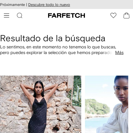
cesibilidad
Ir al
Próximamente |
Descubre todo lo nuevo
contenido
ARFETCH
principal
Resultado de la búsqueda
Lo sentimos, en este momento no tenemos lo que buscas,
pero puedes explorar la selección que hemos preparado
Más
especialmente para ti. También puedes comprar por
categorías utilizando los links a continuación.
1
2
de
de
4
4