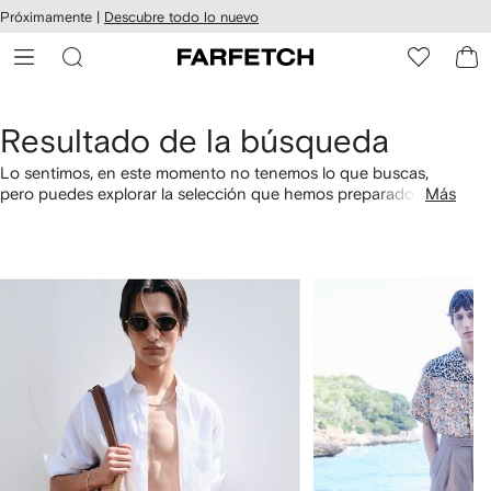
cesibilidad
Ir al
Próximamente |
Descubre todo lo nuevo
contenido
ARFETCH
principal
Resultado de la búsqueda
Lo sentimos, en este momento no tenemos lo que buscas,
pero puedes explorar la selección que hemos preparado
Más
especialmente para ti. También puedes comprar por
categorías utilizando los links a continuación.
1
2
de
de
4
4