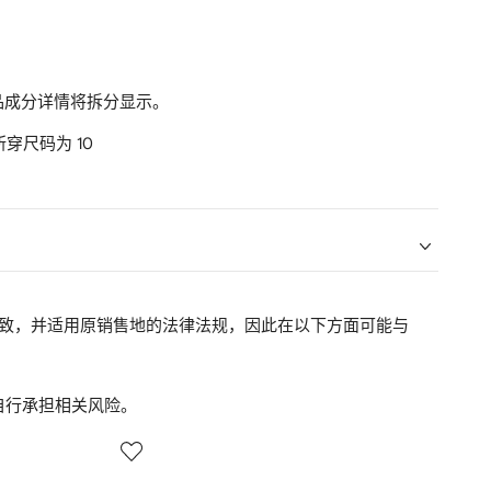
品成分详情将拆分显示。
，所穿尺码为 10
品一致，并适用原销售地的法律法规，因此在以下方面可能与
自行承担相关风险。
5
6
/
/
12
12