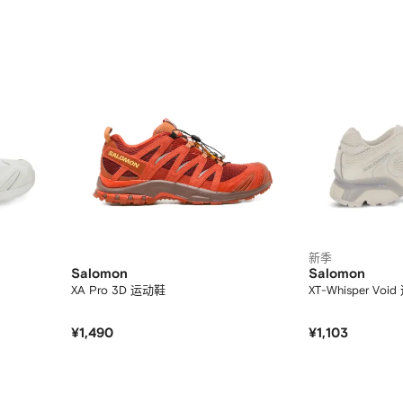
新季
Salomon
Salomon
XA Pro 3D 运动鞋
XT-Whisper Voi
¥1,490
¥1,103