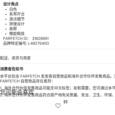
设计亮点
白色
系带开合
波点细节
拼接设计
高帮
橡胶鞋底
FARFETCH ID：
31626691
品牌特定编号:
L49275400
配送、退货与商家
消费者告知书
本平台包含 FARFETCH 发发奇自营商品和海外合作伙伴发售
FARFETCH 自营商品存在差异：
1.
海外合作伙伴发售商品可能无中文标签；如有需要，您可通过本
您可能会喜欢
2.
海外合作伙伴发售商品符合原产地有关质量、安全、卫生、环保
显
3.
消费者所购商品仅限个人自用，不得转售。
1
2
示
/
/
2
12
12