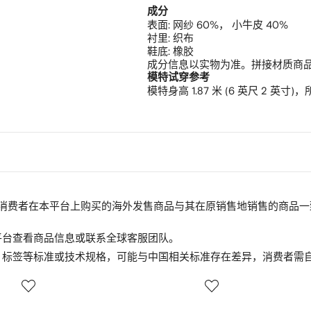
成分
表面:
网纱 60%，
小牛皮 40%
衬里:
织布
鞋底:
橡胶
成分信息以实物为准。拼接材质商
模特试穿参考
模特身高 1.87 米 (6 英尺 2 英寸)
商品。消费者在本平台上购买的海外发售商品与其在原销售地销售的商
平台查看商品信息或联系全球客服团队。
、标签等标准或技术规格，可能与中国相关标准存在差异，消费者需
3
4
/
/
12
12