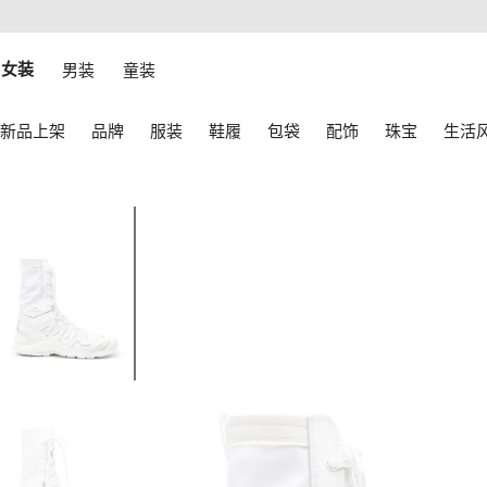
转
ARFETCH
至
无障碍网络
主
建设
内
女装
男装
童装
容
使
新品上架
品牌
服装
鞋履
包袋
配饰
珠宝
生活
用
键
盘
上
4
的
图
箭
1
头
进
行
导
航。