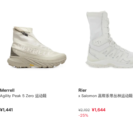
件
商
品
中
的
个
Merrell
Rier
Agility Peak 5 Zero 运动鞋
x Salomon 高帮系带丛林运动鞋
¥1,441
¥1,644
¥2,192
-25%