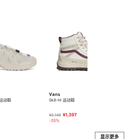
Vans
Nik
d 运动鞋
Sk8-Hi 运动鞋
Spec
¥1,397
¥1,
¥2,148
-35%
显示更多