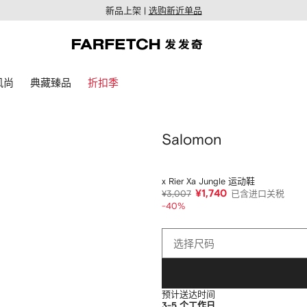
新品上架 |
选购新近单品
风尚
典藏臻品
折扣季
Salomon
x Rier Xa Jungle 运动鞋
¥1,740
¥3,007
已含进口关税
-40%
选
选择尺码
择
尺
码
预计送达时间
3-5 个工作日