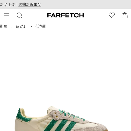
转
ARFETCH
新品上架 |
选购新近单品
至
无障碍网络
主
建设
内
容
鞋履
运动鞋
低帮鞋