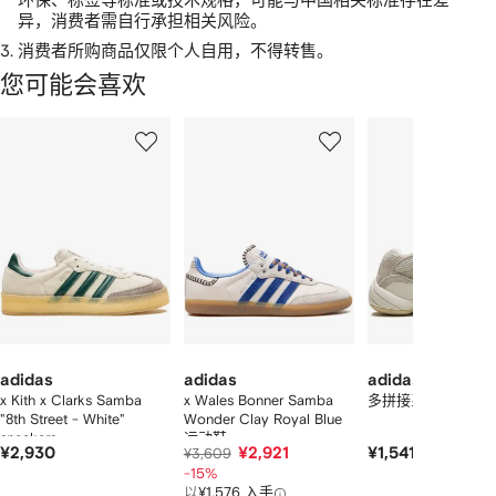
异，消费者需自行承担相关风险。
3.
消费者所购商品仅限个人自用，不得转售。
您可能会喜欢
显
1
2
3
示
/
/
/
2
12
12
12
件
商
品
中
的
个
adidas
adidas
adidas
x Kith x Clarks Samba
x Wales Bonner Samba
多拼接系带运动鞋
"8th Street - White"
Wonder Clay Royal Blue
sneakers
运动鞋
¥2,930
¥2,921
¥1,541
¥3,609
-15%
以
¥1,576 入手