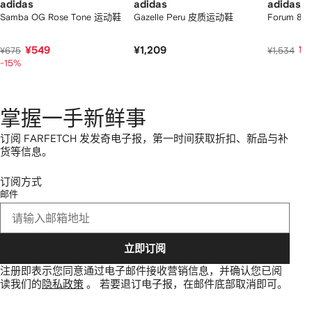
adidas
adidas
adidas
Samba OG Rose Tone 运动鞋
Gazelle Peru 皮质运动鞋
Forum 8
¥549
¥1,209
¥1
¥675
¥1,534
-15%
掌握一手新鲜事
订阅 FARFETCH 发发奇电子报，第一时间获取折扣、新品与补
货等信息。
订阅方式
邮件
立即订阅
注册即表示您同意通过电子邮件接收营销信息，并确认您已阅
读我们的
隐私政策
。
若要退订电子报，在邮件底部取消即可。