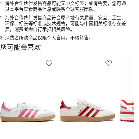
1.
海外合作伙伴发售商品可能无中文标签；如有需要，您可通
过本平台查看商品信息或联系全球客服团队。
2.
海外合作伙伴发售商品符合原产地有关质量、安全、卫生、
环保、标签等标准或技术规格，可能与中国相关标准存在差
异，消费者需自行承担相关风险。
3.
消费者所购商品仅限个人自用，不得转售。
您可能会喜欢
显
1
2
3
示
/
/
/
2
12
12
12
件
商
品
中
的
个