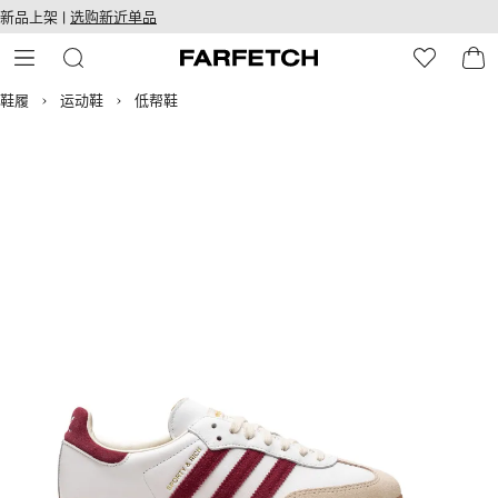
转
ARFETCH
新品上架 |
选购新近单品
至
无障碍网络
主
建设
内
容
鞋履
运动鞋
低帮鞋