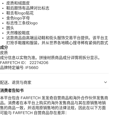
皮质和绒面皮
鞋后跟饰有品牌对比标志
鞋舌有logo贴花
金色logo字母
标志性三条纹logo
圆头
天然橡胶鞋底
这款商品由高端运动鞋和街头服饰交易平台提供。该平台主
打抢手鞋履和服装，并从世界各地精心搜寻稀有紧俏的款式
成分
皮质
成分信息以实物为准。拼接材质商品成分详情将拆分显示。
FARFETCH ID：
22274206
品牌特定编号:
IF5660
配送、退货与商家
消费者告知书
本平台包含 FARFETCH 发发奇自营商品和海外合作伙伴发售商
品。消费者在本平台上购买的海外发售商品与其在原销售地销
售的商品一致，并适用原销售地的法律法规，因此在以下方面
可能与 FARFETCH 自营商品存在差异：