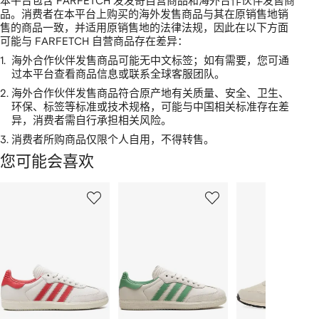
本平台包含 FARFETCH 发发奇自营商品和海外合作伙伴发售商
品。消费者在本平台上购买的海外发售商品与其在原销售地销
售的商品一致，并适用原销售地的法律法规，因此在以下方面
可能与 FARFETCH 自营商品存在差异：
1.
海外合作伙伴发售商品可能无中文标签；如有需要，您可通
过本平台查看商品信息或联系全球客服团队。
2.
海外合作伙伴发售商品符合原产地有关质量、安全、卫生、
环保、标签等标准或技术规格，可能与中国相关标准存在差
异，消费者需自行承担相关风险。
3.
消费者所购商品仅限个人自用，不得转售。
您可能会喜欢
显
1
2
3
示
/
/
/
2
12
12
12
件
商
品
中
的
个