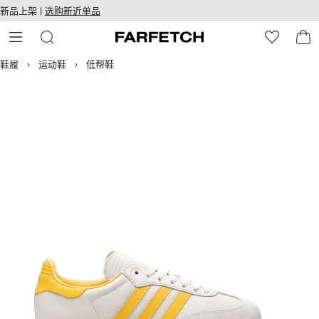
转
ARFETCH
新品上架 |
选购新近单品
至
无障碍网络
主
建设
内
容
鞋履
运动鞋
低帮鞋