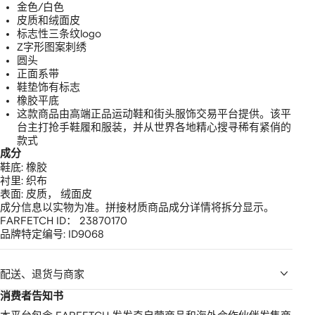
金色/白色
皮质和绒面皮
标志性三条纹logo
Z字形图案刺绣
圆头
正面系带
鞋垫饰有标志
橡胶平底
这款商品由高端正品运动鞋和街头服饰交易平台提供。该平
台主打抢手鞋履和服装，并从世界各地精心搜寻稀有紧俏的
款式
成分
鞋底:
橡胶
衬里:
织布
表面:
皮质，
绒面皮
成分信息以实物为准。拼接材质商品成分详情将拆分显示。
FARFETCH ID：
23870170
品牌特定编号:
ID9068
配送、退货与商家
消费者告知书