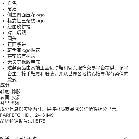
白色
皮质
侧置凹面压花logo
标志性三条纹logo
绒面皮拼接
对比后跟
圆头
正面系带
鞋舌有logo贴花
鞋垫饰有标志
无尖钉橡胶鞋底
这款商品由高端正品运动鞋和街头服饰交易平台提供。该平
台主打抢手鞋履和服装，并从世界各地精心搜寻稀有紧俏的
款式
成分
鞋底:
橡胶
表面:
皮质
衬里:
织布
成分信息以实物为准。拼接材质商品成分详情将拆分显示。
FARFETCH ID：
24181149
品牌特定编号:
JH8176
配送、退货与商家