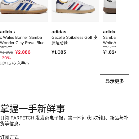
的
个
adidas
adidas
adidas
x Wales Bonner Samba
Gazelle Spikeless Golf 皮
Samba Golf Cloud
Wonder Clay Royal Blue
质运动鞋
White/Core Black
运动鞋
高尔夫鞋
¥2,886
¥1,083
¥1,824
¥3,609
-20%
以
¥1,576 入手
显示更多
掌握一手新鲜事
订阅 FARFETCH 发发奇电子报，第一时间获取折扣、新品与补
货等信息。
订阅方式