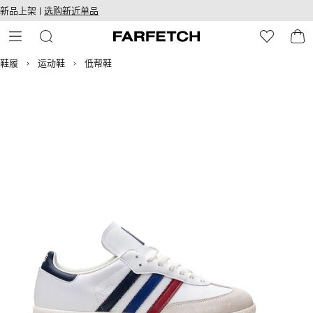
转
ARFETCH
新品上架 |
选购新近单品
至
无障碍网络
主
建设
内
容
鞋履
运动鞋
低帮鞋