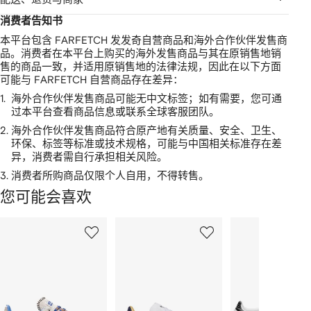
消费者告知书
本平台包含 FARFETCH 发发奇自营商品和海外合作伙伴发售商
品。消费者在本平台上购买的海外发售商品与其在原销售地销
售的商品一致，并适用原销售地的法律法规，因此在以下方面
可能与 FARFETCH 自营商品存在差异：
1.
海外合作伙伴发售商品可能无中文标签；如有需要，您可通
过本平台查看商品信息或联系全球客服团队。
2.
海外合作伙伴发售商品符合原产地有关质量、安全、卫生、
环保、标签等标准或技术规格，可能与中国相关标准存在差
异，消费者需自行承担相关风险。
3.
消费者所购商品仅限个人自用，不得转售。
您可能会喜欢
显
1
2
3
示
/
/
/
2
12
12
12
件
商
品
中