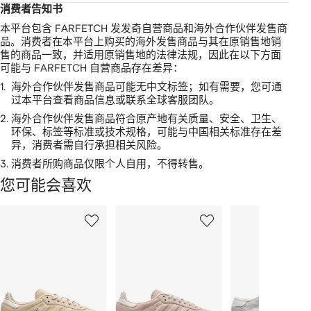
消费者告知书
本平台包含 FARFETCH 发发奇自营商品和海外合作伙伴发售商
品。消费者在本平台上购买的海外发售商品与其在原销售地销
售的商品一致，并适用原销售地的法律法规，因此在以下方面
可能与 FARFETCH 自营商品存在差异：
1.
海外合作伙伴发售商品可能无中文标签；如有需要，您可通
过本平台查看商品信息或联系全球客服团队。
2.
海外合作伙伴发售商品符合原产地有关质量、安全、卫生、
环保、标签等标准或技术规格，可能与中国相关标准存在差
异，消费者需自行承担相关风险。
3.
消费者所购商品仅限个人自用，不得转售。
您可能会喜欢
显
1
2
3
示
/
/
/
2
12
12
12
件
商
品
中
的