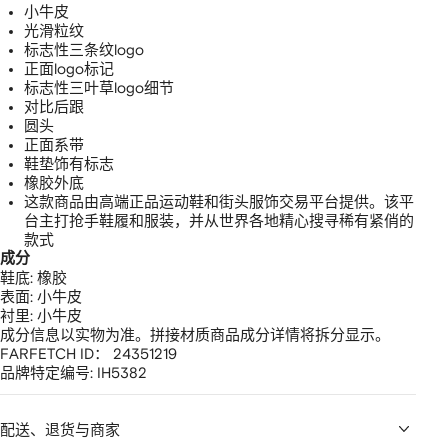
小牛皮
光滑粒纹
标志性三条纹logo
正面logo标记
标志性三叶草logo细节
对比后跟
圆头
正面系带
鞋垫饰有标志
橡胶外底
这款商品由高端正品运动鞋和街头服饰交易平台提供。该平
台主打抢手鞋履和服装，并从世界各地精心搜寻稀有紧俏的
款式
成分
鞋底:
橡胶
表面:
小牛皮
衬里:
小牛皮
成分信息以实物为准。拼接材质商品成分详情将拆分显示。
FARFETCH ID：
24351219
品牌特定编号:
IH5382
配送、退货与商家