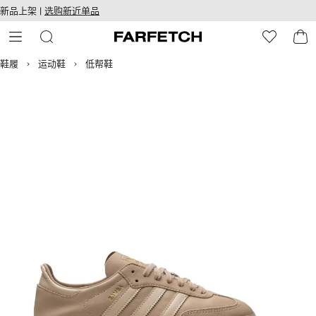
转
ARFETCH
新品上架 |
选购新近单品
至
无障碍网络
主
建设
内
容
鞋履
运动鞋
低帮鞋