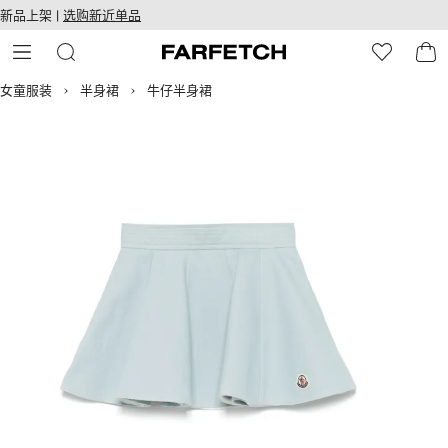
转
ARFETCH
新品上架 |
选购新近单品
至
无障碍网络
主
建设
内
容
女童服装
半身裙
牛仔半身裙