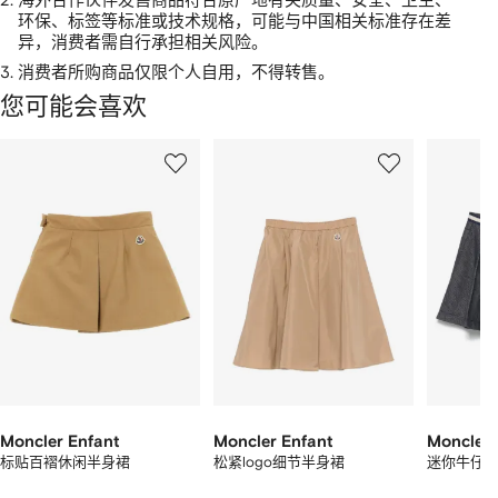
环保、标签等标准或技术规格，可能与中国相关标准存在差
异，消费者需自行承担相关风险。
3.
消费者所购商品仅限个人自用，不得转售。
您可能会喜欢
显
1
2
3
示
/
/
/
2
12
12
12
件
商
品
中
的
个
Moncler Enfant
Moncler Enfant
Moncler 
标贴百褶休闲半身裙
松紧logo细节半身裙
迷你牛仔