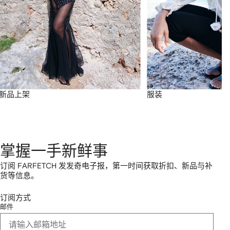
新品上架
服装
掌握一手新鲜事
订阅 FARFETCH 发发奇电子报，第一时间获取折扣、新品与补
货等信息。
订阅方式
邮件