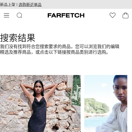
转
ARFETCH
新品上架 |
选购新近单品
至
无障碍网络
主
建设
内
容
搜索结果
我们没有找到符合您搜索要求的商品，您可以浏览我们的编辑
精选及推荐商品，或点击以下链接按商品类别进行选购。
1
2
/
/
4
4