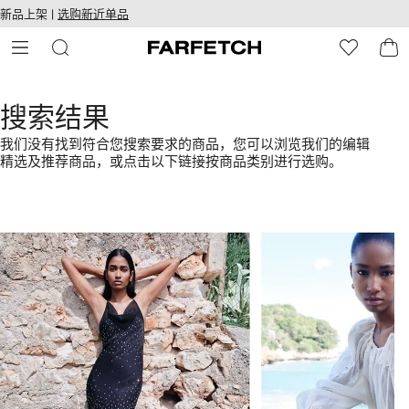
转
ARFETCH
新品上架 |
选购新近单品
至
无障碍网络
主
建设
内
容
搜索结果
我们没有找到符合您搜索要求的商品，您可以浏览我们的编辑
精选及推荐商品，或点击以下链接按商品类别进行选购。
1
2
/
/
4
4