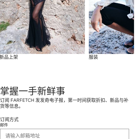
新品上架
服装
掌握一手新鲜事
订阅 FARFETCH 发发奇电子报，第一时间获取折扣、新品与补
货等信息。
订阅方式
邮件