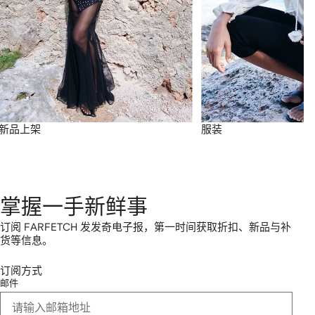
新品上架
服装
掌握一手新鲜事
订阅 FARFETCH 发发奇电子报，第一时间获取折扣、新品与补
货等信息。
订阅方式
邮件