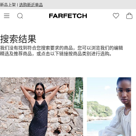
转
ARFETCH
新品上架 |
选购新近单品
至
无障碍网络
主
建设
内
容
搜索结果
我们没有找到符合您搜索要求的商品，您可以浏览我们的编辑
精选及推荐商品，或点击以下链接按商品类别进行选购。
1
2
/
/
4
4