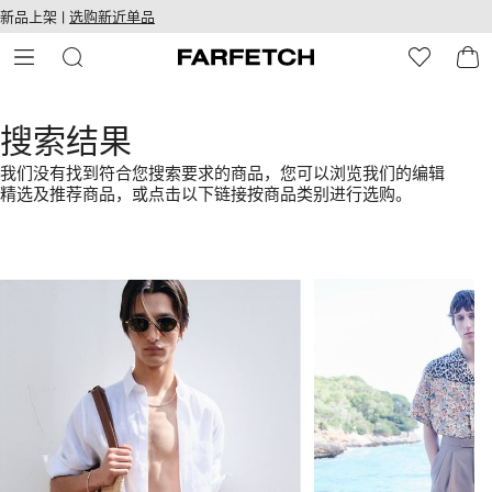
转
ARFETCH
新品上架 |
选购新近单品
至
无障碍网络
主
建设
内
容
搜索结果
我们没有找到符合您搜索要求的商品，您可以浏览我们的编辑
精选及推荐商品，或点击以下链接按商品类别进行选购。
1
2
/
/
4
4