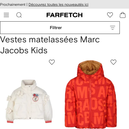
Passer
cessibilité
Prochainement |
Découvrez toutes les nouveautés ici
au
hez
contenu
ARFETCH
principal
Filtrer
Vestes matelassées Marc
Jacobs Kids