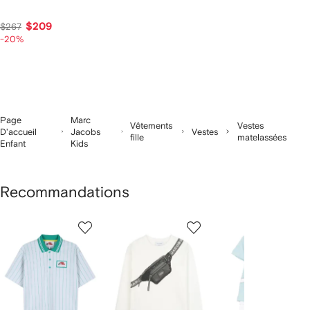
$209
$267
-20%
Page
Marc
Vêtements
Vestes
D'accueil
Jacobs
Vestes
fille
matelassées
Enfant
Kids
Recommandations
1
2
3
ur
sur
sur
sur
2
12
12
12
rticle(s)