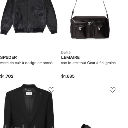
Défilé
SP5DER
LEMAIRE
veste en cuir à design embossé
sac fourre-tout Gear à fini grainé
$1,702
$1,685