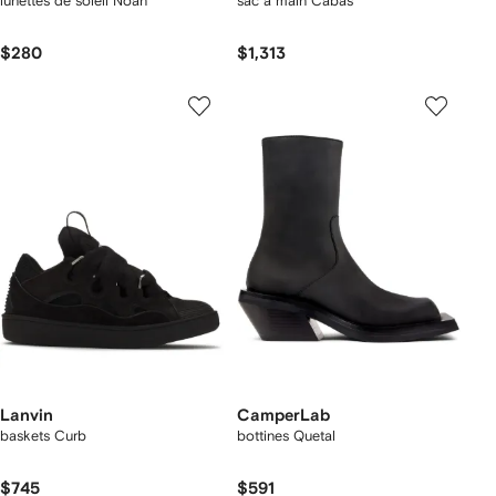
lunettes de soleil Noah
sac à main Cabas
$280
$1,313
Lanvin
CamperLab
baskets Curb
bottines Quetal
$745
$591