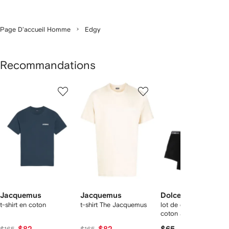
Page D'accueil Homme
Edgy
Recommandations
1
2
3
ur
sur
sur
sur
2
12
12
12
rticle(s)
Jacquemus
Jacquemus
Dolce & Gabbana
t-shirt en coton
t-shirt The Jacquemus
lot de deux boxers en
coton à taille logo