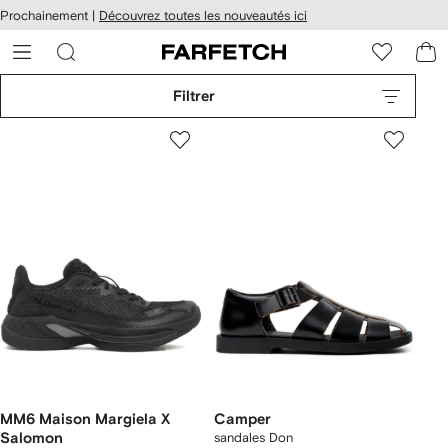
Passer
cessibilité
Prochainement |
Découvrez toutes les nouveautés ici
au
hez
contenu
ARFETCH
principal
Filtrer
MM6 Maison Margiela X
Camper
Salomon
sandales Don