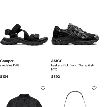
Camper
ASICS
sandales Drift
baskets Kicki Yang Zhang Gel-
NYC
$134
$392