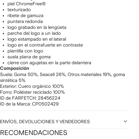
piel ChromeFree®
texturizado
ribete de gamuza
puntera redonda
logo grabado en la lengüeta
parche del logo a un lado
logo estampado en el lateral
logo en el contrafuerte en contraste
plantilla con logo
suela plana de goma
cierre con agujetas en la parte delantera
Composición
Suela:
Goma 50%,
Seacell 26%,
Otros materiales 19%,
goma
sintética 5%
Exterior:
Cuero orgánico 100%
Forro:
Poliéster reciclado 100%
ID de FARFETCH:
28456224
ID de la Marca:
CP0502429
ENVÍOS, DEVOLUCIONES Y VENDEDORES
RECOMENDACIONES