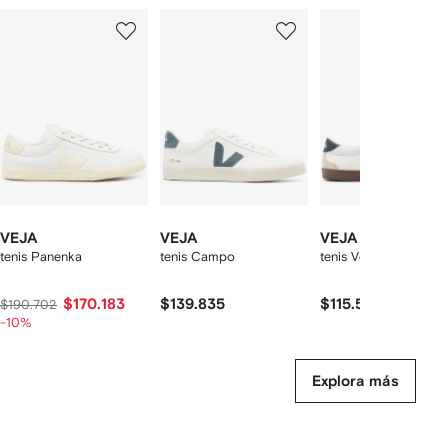
Mostrando
1
2
3
de
de
de
de
12
12
12
2
rtículos
VEJA
VEJA
VEJA
tenis Panenka
tenis Campo
tenis Volley
$170.183
$139.835
$115.585
$190.702
-10%
Explora más