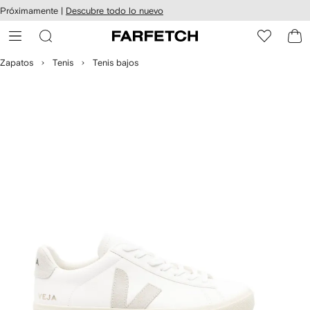
cesibilidad
Ir al
Próximamente |
Descubre todo lo nuevo
contenido
ARFETCH
principal
Zapatos
Tenis
Tenis bajos