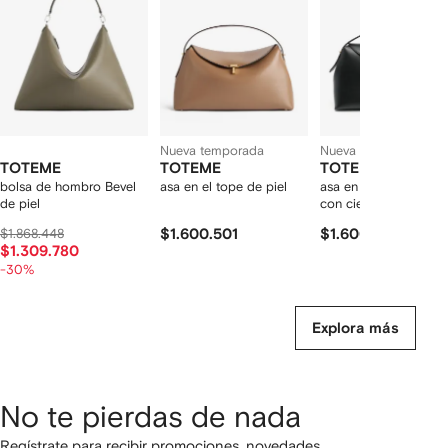
2
rtículos
Nueva temporada
Nueva temporada
TOTEME
TOTEME
TOTEME
bolsa de hombro Bevel
asa en el tope de piel
asa en el tope de piel
de piel
con cierre en T
$1.868.448
$1.600.501
$1.600.501
$1.309.780
-30%
Explora más
No te pierdas de nada
Regístrate para recibir promociones, novedades