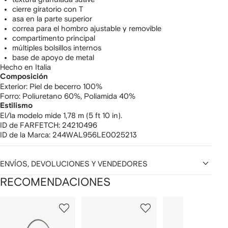
cierre giratorio con T
asa en la parte superior
correa para el hombro ajustable y removible
compartimento principal
múltiples bolsillos internos
base de apoyo de metal
Hecho en Italia
Composición
Exterior:
Piel de becerro 100%
Forro:
Poliuretano 60%,
Poliamida 40%
Estilismo
El/la modelo mide 1,78 m (5 ft 10 in).
ID de FARFETCH:
24210496
ID de la Marca:
244WAL956LE0025213
ENVÍOS, DEVOLUCIONES Y VENDEDORES
RECOMENDACIONES
Mostrando
1
2
3
de
de
de
de
12
12
12