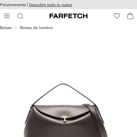
cesibilidad
Ir al
Próximamente |
Descubre todo lo nuevo
contenido
ARFETCH
principal
Bolsas
Bolsas de hombro