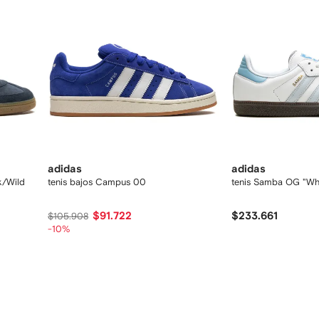
adidas
adidas
k/Wild
tenis bajos Campus 00
tenis Samba OG "Wh
$91.722
$233.661
$105.908
-10%