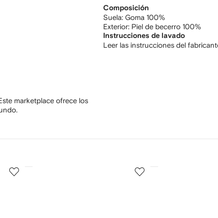
Composición
Suela:
Goma 100%
Exterior:
Piel de becerro 100%
Instrucciones de lavado
Leer las instrucciones del fabricant
Este marketplace ofrece los
mundo.
3
4
de
de
12
12