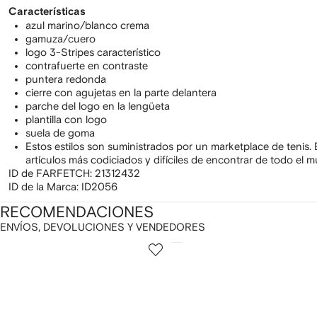
Características
azul marino/blanco crema
gamuza/cuero
logo 3-Stripes característico
contrafuerte en contraste
puntera redonda
cierre con agujetas en la parte delantera
parche del logo en la lengüeta
plantilla con logo
suela de goma
Estos estilos son suministrados por un marketplace de tenis. 
artículos más codiciados y difíciles de encontrar de todo el 
ID de FARFETCH:
21312432
ID de la Marca:
ID2056
RECOMENDACIONES
ENVÍOS, DEVOLUCIONES Y VENDEDORES
ostrando
1
2
de
de
e
12
12
2
rtículos