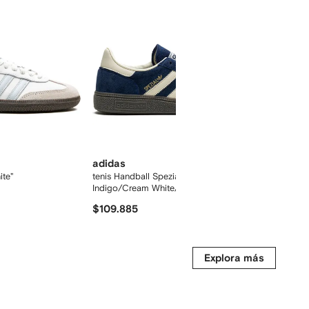
adidas
adidas
ite"
tenis Handball Spezial Night
tenis Sa
Indigo/Cream White/Cloud White
$109.885
$179.41
Explora más