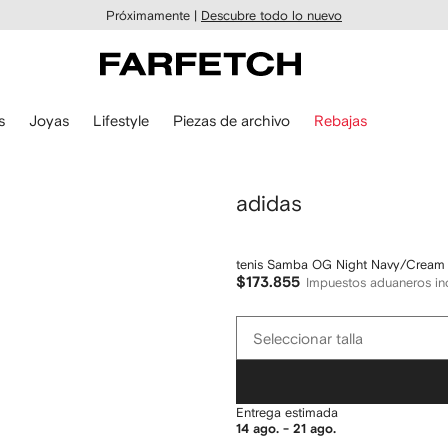
Próximamente |
Descubre todo lo nuevo
s
Joyas
Lifestyle
Piezas de archivo
Rebajas
adidas
tenis Samba OG Night Navy/Cream
$173.855
Impuestos aduaneros in
Seleccionar
Seleccionar talla
talla
Entrega estimada
14 ago. - 21 ago.