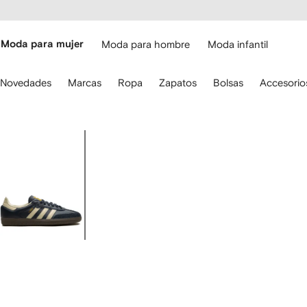
cesibilidad
Ir al
contenido
ARFETCH
principal
Moda para mujer
Moda para hombre
Moda infantil
iliza
Novedades
Marcas
Ropa
Zapatos
Bolsas
Accesorio
s
lechas
el
eclado
Imagen
ara
1
avegar.
de
5