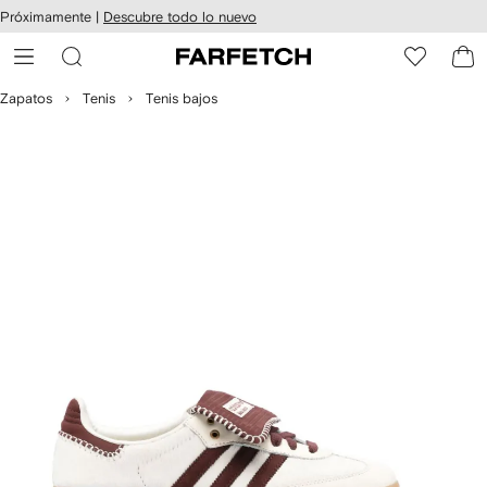
cesibilidad
Ir al
Próximamente |
Descubre todo lo nuevo
contenido
ARFETCH
principal
Zapatos
Tenis
Tenis bajos