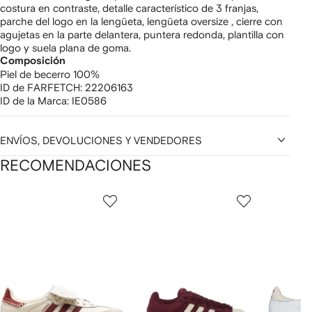
costura en contraste, detalle característico de 3 franjas,
parche del logo en la lengüeta, lengüeta oversize , cierre con
agujetas en la parte delantera, puntera redonda, plantilla con
logo y suela plana de goma.
Composición
Piel de becerro 100%
ID de FARFETCH:
22206163
ID de la Marca:
IE0586
ENVÍOS, DEVOLUCIONES Y VENDEDORES
RECOMENDACIONES
Mostrando
1
2
3
de
de
de
de
12
12
12
2
rtículos