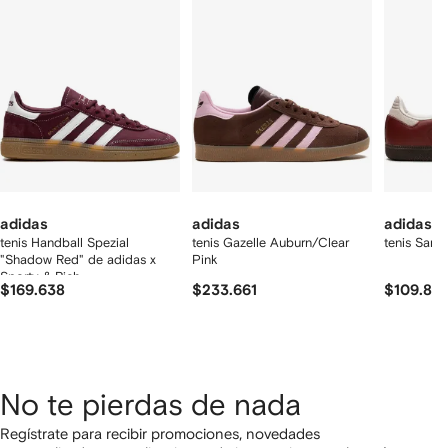
2
rtículos
adidas
adidas
adidas
tenis Handball Spezial
tenis Gazelle Auburn/Clear
tenis Sam
"Shadow Red" de adidas x
Pink
Sporty & Rich
$169.638
$233.661
$109.877
No te pierdas de nada
Regístrate para recibir promociones, novedades