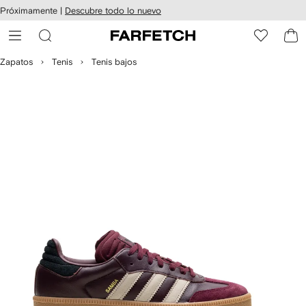
cesibilidad
Ir al
Próximamente |
Descubre todo lo nuevo
contenido
ARFETCH
principal
Zapatos
Tenis
Tenis bajos