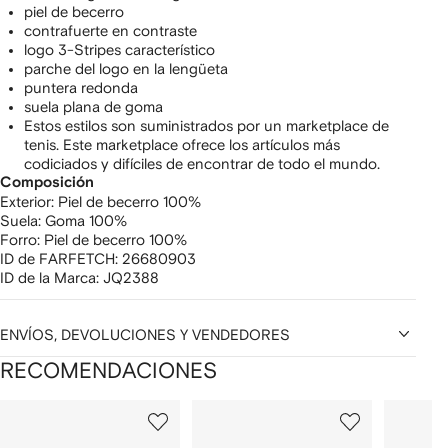
piel de becerro
contrafuerte en contraste
logo 3-Stripes característico
parche del logo en la lengüeta
puntera redonda
suela plana de goma
Estos estilos son suministrados por un marketplace de
tenis. Este marketplace ofrece los artículos más
codiciados y difíciles de encontrar de todo el mundo.
Composición
Exterior:
Piel de becerro 100%
Suela:
Goma 100%
Forro:
Piel de becerro 100%
ID de FARFETCH:
26680903
ID de la Marca:
JQ2388
ENVÍOS, DEVOLUCIONES Y VENDEDORES
RECOMENDACIONES
Mostrando
1
2
3
de
de
de
de
12
12
12